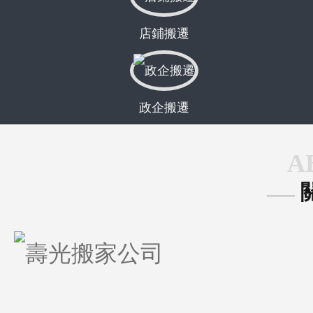
店鋪搬遷
政企搬遷
A
——